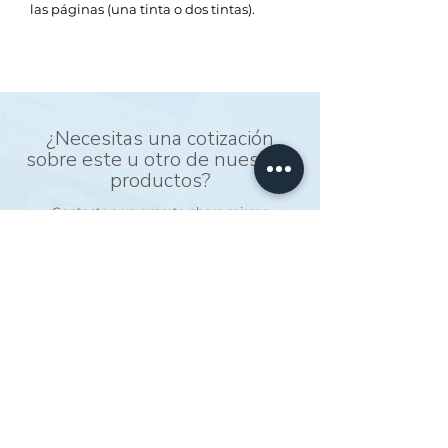
las páginas (una tinta o dos tintas).
¿Necesitas una cotización
sobre este u otro de nuestros
productos?
Contacta a un experto ahora mismo
COTIZAR
CONTÁCTANOS
WhatsApp
(+52)
33 1844 4278
(+52)
33 1754 3489
(+52)
33 3950 4153