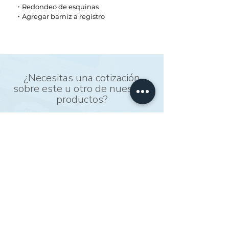
・Redondeo de esquinas
・Agregar barniz a registro
¿Necesitas una cotización
sobre este u otro de nuestros
productos?
Contacta a un experto ahora mismo
COTIZAR
CONTÁCTANOS
WhatsApp
(+52)
33 1844 4278
(+52)
33 1754 3489
(+52)
33 3950 4153